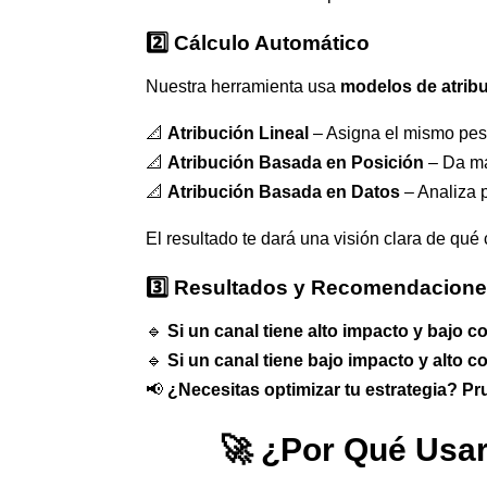
2️⃣ Cálculo Automático
Nuestra herramienta usa
modelos de atrib
📐
Atribución Lineal
– Asigna el mismo pes
📐
Atribución Basada en Posición
– Da may
📐
Atribución Basada en Datos
– Analiza p
El resultado te dará una visión clara de qu
3️⃣ Resultados y Recomendacion
🔹
Si un canal tiene alto impacto y bajo c
🔹
Si un canal tiene bajo impacto y alto c
📢
¿Necesitas optimizar tu estrategia? Pr
🚀 ¿Por Qué Usar