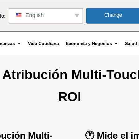
English
Change
to:
inanzas
Vida Cotidiana
Economía y Negocios
Salud 
 Atribución Multi-Touc
ROI
ución Multi-
🕐 Mide el 