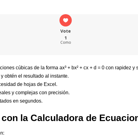
Vote
1
Como
ones cúbicas de la forma ax³ + bx² + cx + d = 0 con rapidez y s
y obtén el resultado al instante.
cesidad de hojas de Excel.
reales y complejas con precisión.
ltados en segundos.
 con la Calculadora de Ecuacio
n: