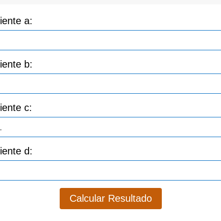
iente a:
iente b:
iente c:
iente d:
Calcular Resultado