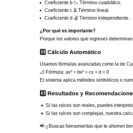
Coeficiente b 📉 Término cuadrático.
Coeficiente c ⏳ Término lineal.
Coeficiente d 💰 Término independiente.
¿Por qué es importante?
Porque los valores que ingreses determinan l
2️⃣ Cálculo Automático
Usamos fórmulas avanzadas como la de Card
📐 Fórmula: ax³ + bx² + cx + d = 0
El sistema aplica métodos simbólicos o numé
3️⃣ Resultados y Recomendacion
🔹 Si las raíces son reales, puedes interpret
🔹 Si las raíces son complejas, nuestra cal
📢 ¿Buscas herramientas que te ahorren tiem