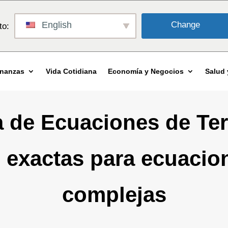
English
Change
to:
inanzas
Vida Cotidiana
Economía y Negocios
Salud 
a de Ecuaciones de Ter
 exactas para ecuacio
complejas