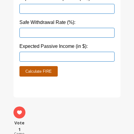
Safe Withdrawal Rate (%):
Expected Passive Income (in $):
Calculate FIRE
Vote
1
Como