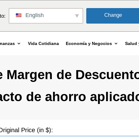
English
Change
to:
inanzas
Vida Cotidiana
Economía y Negocios
Salud 
e Margen de Descuento
acto de ahorro aplicado
Original Price (in $):