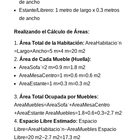
de ancho
Estante/Librero: 1 metro de largo x 0.3 metros
de ancho
Realizando el Cálculo de Áreas:
Área Total de la Habitación:
AreaHabitacioˊn​
=Largo×Ancho=5 m×4 m=20 m2
Área de Cada Mueble (Huella):
AreaSofaˊ​=2 m×0.9 m=1.8 m2
AreaMesaCentro​=1 m×0.6 m=0.6 m2
AreaEstante​=1 m×0.3 m=0.3 m2
Área Total Ocupada por Muebles:
AreaMuebles​=AreaSofaˊ​+AreaMesaCentro​
+AreaEstante​ AreaMuebles​=1.8+0.6+0.3=2.7 m2
Espacio Libre Estimado:
Espacio
Libre=AreaHabitacioˊn​−AreaMuebles​ Espacio
Libre=20 m2−2.7 m2=17.3 m2