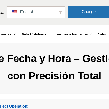
English
Change
to:
inanzas
Vida Cotidiana
Economía y Negocios
Salud 
e Fecha y Hora – Gest
con Precisión Total
elect Operation: